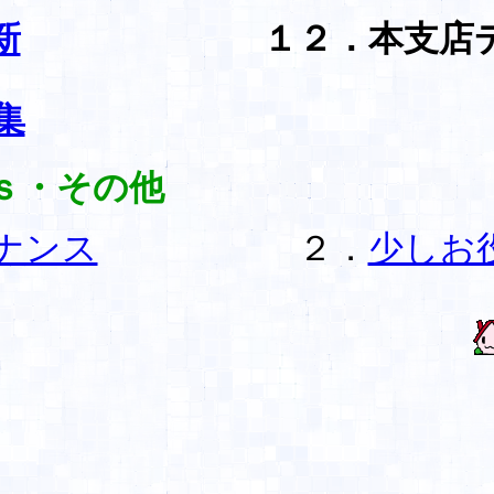
新
１２．本支店
集
ｓ・その他
ナンス
２．
少しお