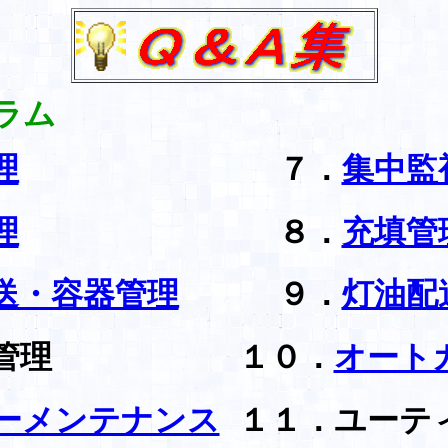
ラム
理
７．
集中監
理
８．
充填管
送・容器管理
９．
灯油配
管理
１０．
オート
ーメンテナンス
１１．ユーテ