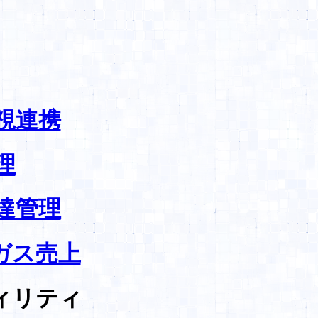
視連携
理
達管理
ガス売上
ィリティ