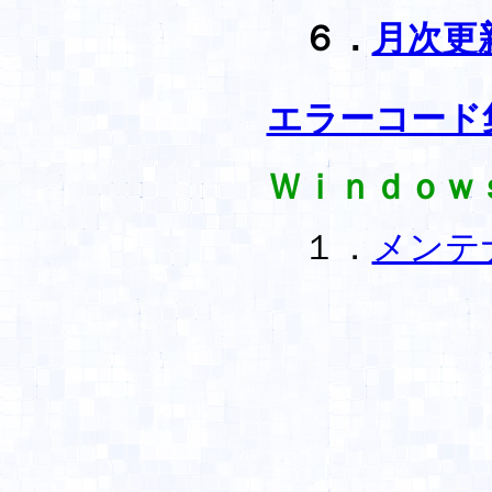
６．
月次更
エラーコード
Ｗｉｎｄｏｗ
１．
メンテ