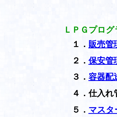
ＬＰＧプログ
１．
販売管
２．
保安管
３．
容器配
４．仕入れ
５．
マスタ